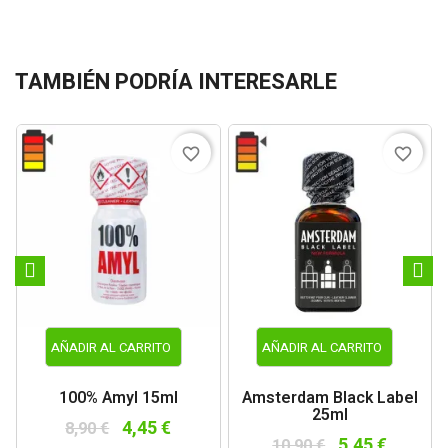
TAMBIÉN PODRÍA INTERESARLE
favorite_border
favorite_border
AÑADIR AL CARRITO
AÑADIR AL CARRITO
100% Amyl 15ml
Amsterdam Black Label
25ml
4,45 €
8,90 €
5,45 €
10,90 €