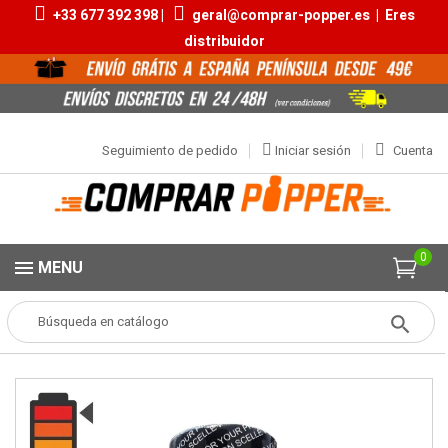
+33 677 392 398 |
geral@comprar-popper.es
|
Eres
distribuidor
Seguimiento de pedido
Iniciar sesión
Cuenta
0
MENU
Popper
Aromas Grandes
Blue Lad Darkroom 25ml