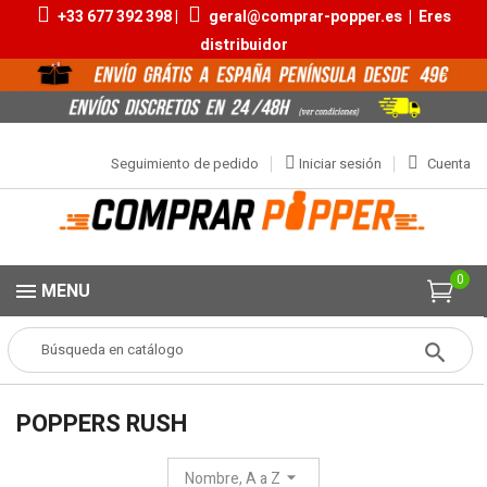
+33 677 392 398 |
geral@comprar-popper.es
|
Eres
distribuidor
Seguimiento de pedido
Iniciar sesión
Cuenta
0
MENU
Popper
MARCAS
Poppers Rush
POPPERS RUSH
Nombre, A a Z