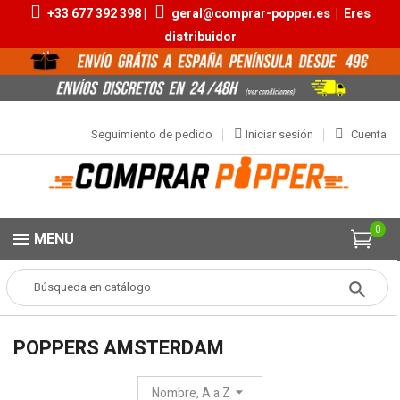
+33 677 392 398 |
geral@comprar-popper.es
|
Eres
distribuidor
Seguimiento de pedido
Iniciar sesión
Cuenta
0
MENU
Popper
MARCAS
Poppers Amsterdam
POPPERS AMSTERDAM
Nombre, A a Z