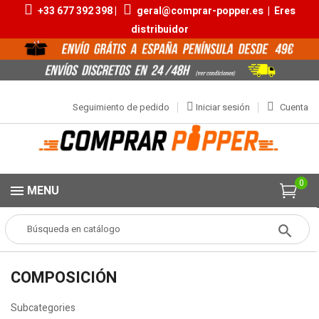
+33 677 392 398 |
geral@comprar-popper.es
|
Eres
distribuidor
Seguimiento de pedido
Iniciar sesión
Cuenta
0
MENU
Popper
COMPOSICIÓN
COMPOSICIÓN
Subcategories