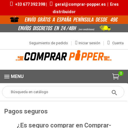
+33 677 392 398 |
geral@comprar-popper.es
|
Eres
distribuidor
Seguimiento de pedido
Iniciar sesión
Cuenta
0
MENU
Popper
Pagos seguros
Pagos seguros
¿Es seguro comprar en Comprar-