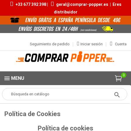
+33 677 392 398 |
geral@comprar-popper.es
|
Eres
distribuidor
Seguimiento de pedido
Iniciar sesión
Cuenta
0
MENU
Popper
Política de Cookies
Política de Cookies
Política de cookies