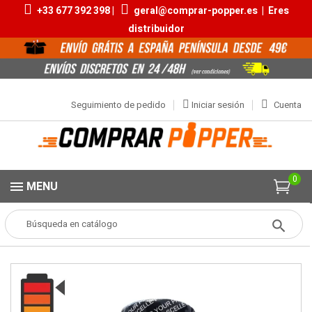
+33 677 392 398 |
geral@comprar-popper.es
|
Eres
distribuidor
Seguimiento de pedido
Iniciar sesión
Cuenta
0
MENU
Popper
Aromas Grandes
Amsterdam Special 25ml