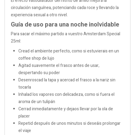
El efecto vasodilatador del nitrito de amilo mejora la
circulación sanguínea, potenciando cada roce y llevando la
experiencia sexual a otro nivel.
Guía de uso para una noche inolvidable
Para sacar el máximo partido a vuestro Amsterdam Special
25ml:
Cread el ambiente perfecto, como si estuvierais en un
coffee shop de lujo
Agitad suavemente el frasco antes de usar,
despertando su poder
Desenroscad la tapa y acercad el frasco a la nariz sin
tocarla
Inhalad los vapores con delicadeza, como si fuera el
aroma de un tulipán
Cerrad inmediatamente y dejaos llevar por la ola de
placer
Repetid después de unos minutos si deseáis prolongar
el viaje