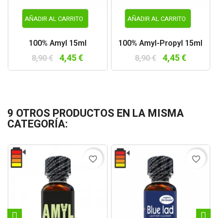
AÑADIR AL CARRITO
AÑADIR AL CARRITO
100% Amyl 15ml
100% Amyl-Propyl 15ml
4,45 €
4,45 €
8,90 €
8,90 €
9 OTROS PRODUCTOS EN LA MISMA
CATEGORÍA:
favorite_border
favorite_border