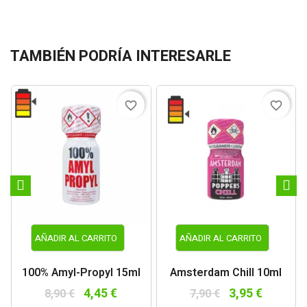
TAMBIÉN PODRÍA INTERESARLE
favorite_border
favorite_border
AÑADIR AL CARRITO
AÑADIR AL CARRITO
100% Amyl-Propyl 15ml
Amsterdam Chill 10ml
4,45 €
3,95 €
8,90 €
7,90 €