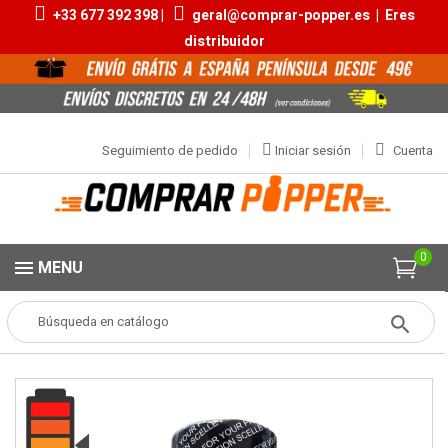
+33 677 392 398 |
geral@comprar-popper.es
|
Eres
distribuidor
Seguimiento de pedido
Iniciar sesión
Cuenta
0
MENU
Popper
Aromas Grandes
Fuck Me 25ml