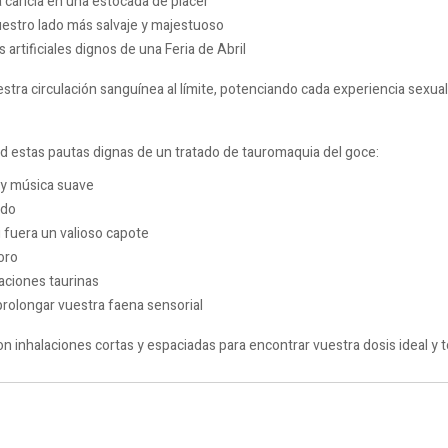
a caricia en una estocada de placer
uestro lado más salvaje y majestuoso
rtificiales dignos de una Feria de Abril
uestra circulación sanguínea al límite, potenciando cada experiencia sexual
d estas pautas dignas de un tratado de tauromaquia del goce:
 y música suave
ido
si fuera un valioso capote
oro
aciones taurinas
prolongar vuestra faena sensorial
inhalaciones cortas y espaciadas para encontrar vuestra dosis ideal y to