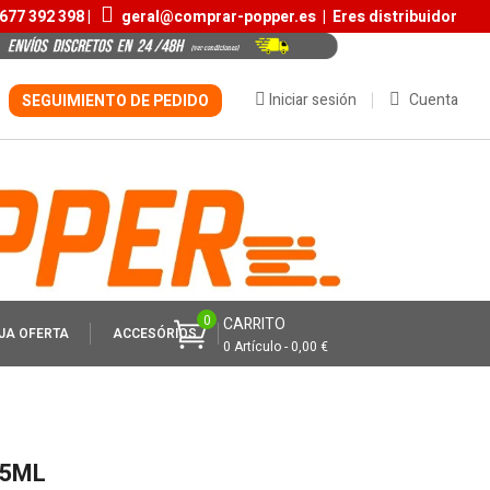
677 392 398 |
geral@comprar-popper.es
|
Eres distribuidor
Iniciar sesión
Cuenta
SEGUIMIENTO DE PEDIDO
0
CARRITO
JA OFERTA
ACCESÓRIOS
0 Artículo - 0,00 €
25ML