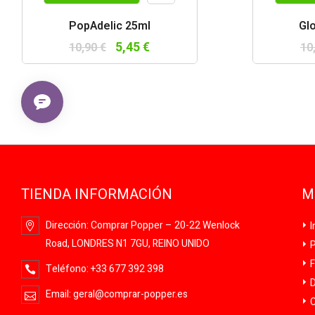
Vista
PopAdelic 25ml
Gl
rápida
5,45 €
10,90 €
10
TIENDA INFORMACIÓN
M
Dirección:
Comprar Popper – 20-22 Wenlock
I
Road, LONDRES N1 7GU, REINO UNIDO
P
F
Teléfono:
+33 677 392 398
D
Email:
geral@comprar-popper.es
C