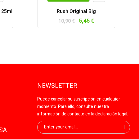
a
Vista
l 25ml
Rush Original Big
da
rápida
5,45 €
10,90 €
NEWSLETTER
Puede cancelar su suscripción en cualquier
momento. Para ello, consulte nuestra
información de contacto en la declaración legal.
SA