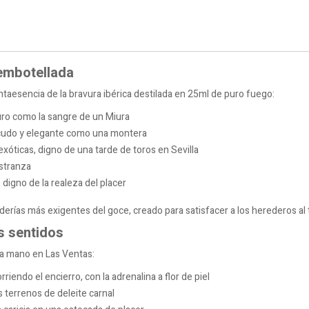
 embotellada
taesencia de la bravura ibérica destilada en 25ml de puro fuego:
 puro como la sangre de un Miura
escudo y elegante como una montera
óticas, digno de una tarde de toros en Sevilla
stranza
digno de la realeza del placer
derías más exigentes del goce, creado para satisfacer a los herederos al
os sentidos
a mano en Las Ventas:
riendo el encierro, con la adrenalina a flor de piel
 terrenos de deleite carnal