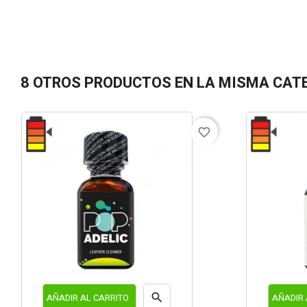
8 OTROS PRODUCTOS EN LA MISMA CAT
favorite_border

AÑADIR AL CARRITO
AÑADIR 