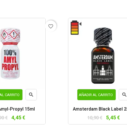
favorite_border

AL CARRITO
AÑADIR AL CARRITO
Vista
Vist
myl-Propyl 15ml
Amsterdam Black Label 
rápida
rápi
4,45 €
5,45 €
90 €
10,90 €