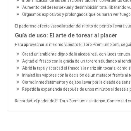
Intensificación de las sensaciones táctiles, convirtiendo cad
Aumento del deseo sexual y desinhibición total, liberando v
Orgasmos explosivos y prolongados que os harán ver fuegos a
El poderoso efecto vasodilatador del nitrito de pentilo llevará v
Guía de uso: El arte de torear al placer
Para aprovechar al máximo vuestro El Toro Premium 25ml, segui
Cread un ambiente digno de la alcoba real, con luces tenues
Agitad el frasco con la gracia de un torero saludando al tend
Abrid la tapa y acercad el frasco a la nariz sin tocarla, como 
Inhalad los vapores con la decisión de un matador frente al t
Cerrad inmediatamente y dejaos llevar por la oleada de sens
Repetid la experiencia después de unos minutos si deseáis 
Recordad: el poder de El Toro Premium es intenso. Comenzad con 