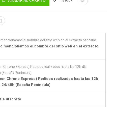
AÑADIR AL CARRITO
In Stock
favorite_border
o mencionamos el nombre del sitio web en el extracto
con Chrono Express) Pedidos realizados hasta las 12h
en 24/48h (España Península)
aje discreto