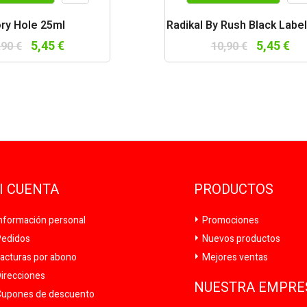
Vista
Vist
ory Hole 25ml
Radikal By Rush Black Labe
rápida
rápi
5,45 €
5,45 €
,90 €
10,90 €
I CUENTA
PRODUCTOS
nformación personal
Promociones
edidos
Nuevos productos
acturas por abono
Mejores ventas
irecciones
NUESTRA EMPRE
upones de descuento