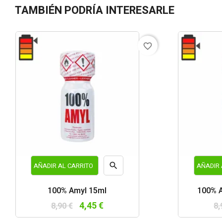
TAMBIÉN PODRÍA INTERESARLE
favorite_border

AÑADIR AL CARRITO
AÑADIR 
Vista
100% Amyl 15ml
100% A
rápida
4,45 €
8,90 €
8,