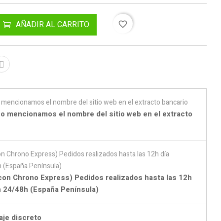
AÑADIR AL CARRITO
favorite_border
o mencionamos el nombre del sitio web en el extracto
con Chrono Express) Pedidos realizados hasta las 12h
en 24/48h (España Península)
aje discreto