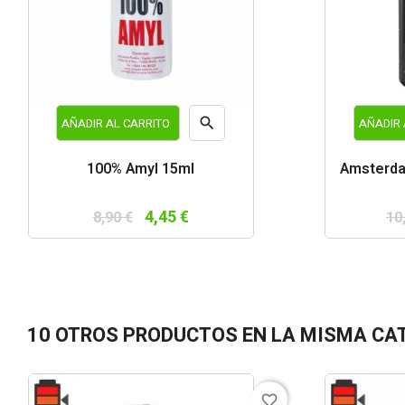

AÑADIR AL CARRITO
AÑADIR 
Vista
100% Amyl 15ml
Amsterda
rápida
4,45 €
8,90 €
10
10 OTROS PRODUCTOS EN LA MISMA CA
favorite_border