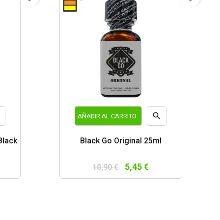


AÑADIR AL CARRITO
a
Vista
Black
Black Go Original 25ml
da
rápida
5,45 €
10,90 €