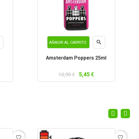


AÑADIR AL CARRITO
a
Vista
Amsterdam Poppers 25ml
da
rápida
5,45 €
10,90 €
favorite_border
favorite_border