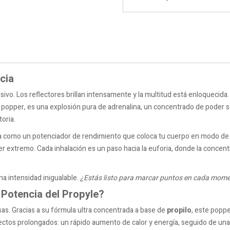
cia
isivo. Los reflectores brillan intensamente y la multitud está enloquecida
pper, es una explosión pura de adrenalina, un concentrado de poder sens
oria.
a como un potenciador de rendimiento que coloca tu cuerpo en modo de 
 extremo. Cada inhalación es un paso hacia la euforia, donde la concentrac
na intensidad inigualable.
¿Estás listo para marcar puntos en cada mom
 Potencia del Propyle?
sas. Gracias a su fórmula ultra concentrada a base de
propilo
, este poppe
ectos prolongados: un rápido aumento de calor y energía, seguido de una 