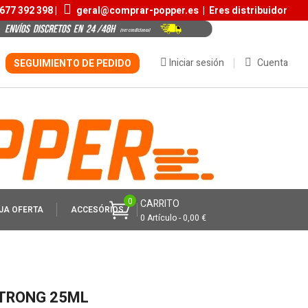
677 392 398 |
geral@comprar-popper.es
|
Eres distribuidor
Iniciar sesión
Cuenta
SEGUIMIENTO DE PEDIDO
0
CARRITO
JA OFERTA
ACCESÓRIOS
0 Artículo - 0,00 €
STRONG 25ML