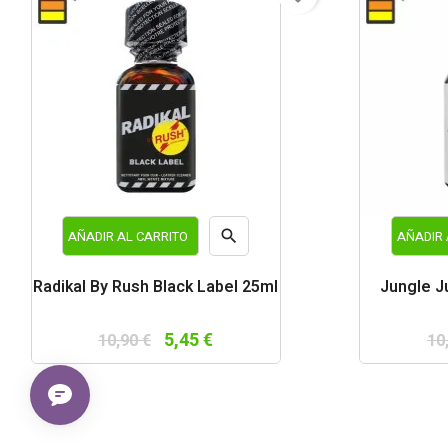

AÑADIR AL CARRITO
AÑADIR 
Vista
Radikal By Rush Black Label 25ml
Jungle J
rápida
5,45 €
10,90 €
10