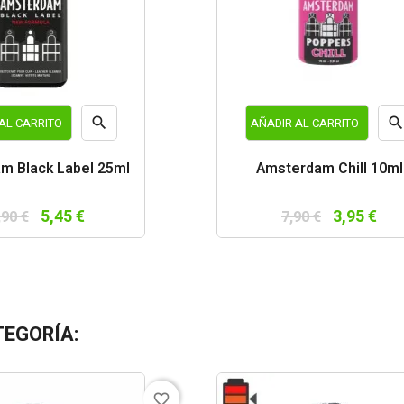

AL CARRITO
AÑADIR AL CARRITO
Vista
Vist
m Black Label 25ml
Amsterdam Chill 10ml
rápida
rápi
5,45 €
3,95 €
,90 €
7,90 €
TEGORÍA:
favorite_border