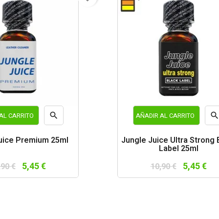

AL CARRITO
AÑADIR AL CARRITO
Vista
Vist
uice Premium 25ml
Jungle Juice Ultra Strong 
Label 25ml
rápida
rápi
5,45 €
5,45 €
,90 €
10,90 €