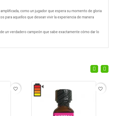
 amplificada, como un jugador que espera su momento de gloria
tos para aquellos que desean vivir la experiencia de manera
uila de un verdadero campeón que sabe exactamente cómo dar lo
favorite_border
favorite_border