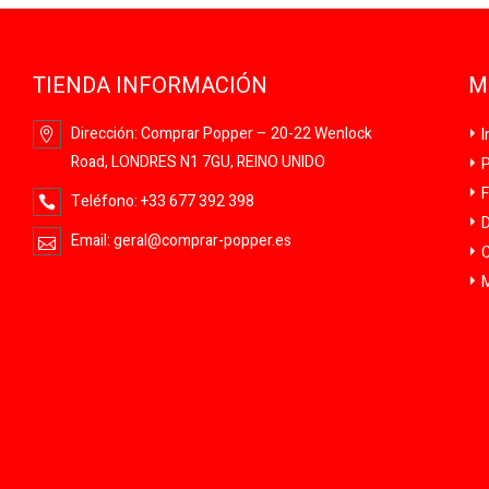
TIENDA INFORMACIÓN
M
Dirección:
Comprar Popper – 20-22 Wenlock
I
Road, LONDRES N1 7GU, REINO UNIDO
P
F
Teléfono:
+33 677 392 398
D
Email:
geral@comprar-popper.es
C
M