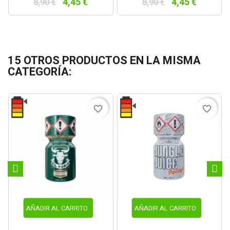
4,45 €
4,45 €
8,90 €
8,90 €
15 OTROS PRODUCTOS EN LA MISMA
CATEGORÍA:
favorite_border
favorite_border
AÑADIR AL CARRITO
AÑADIR AL CARRITO