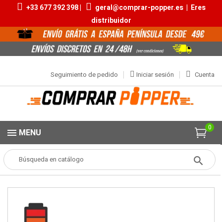
+33 677 392 398 |
geral@comprar-popper.es
|
Eres
distribuidor
Seguimiento de pedido
Iniciar sesión
Cuenta
0
MENU
Popper
Aromas Pequeños
Fuck Me 10ml