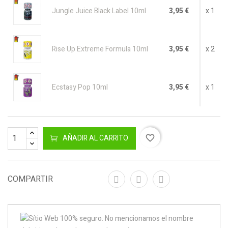
Jungle Juice Black Label 10ml
3,95 €
x 1
Rise Up Extreme Formula 10ml
3,95 €
x 2
Ecstasy Pop 10ml
3,95 €
x 1
AÑADIR AL CARRITO
favorite_border
COMPARTIR