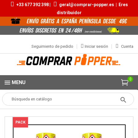
+33 677 392 398 |
geral@comprar-popper.es
|
Eres
distribuidor
Seguimiento de pedido
Iniciar sesión
Cuenta
0
MENU
Popper
Aromas Packs
Solo Popper Best Amyl
PACK