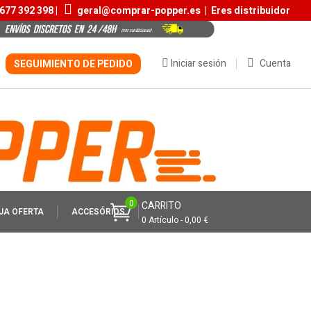
677 392 398 |
geral@comprar-popper.es
|
Eres distribuidor
Iniciar sesión
Cuenta
SEGUIMIENTO DE PEDIDO
0
CARRITO
JA OFERTA
ACCESÓRIOS
0 Artículo - 0,00 €