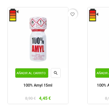
favorite_border

AÑADIR AL CARRITO
AÑADIR 
Vista
100% Amyl 15ml
100% A
rápida
4,45 €
8,90 €
8,