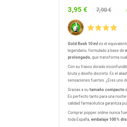
3,95 €
7,90 €
Gold Rush 10 ml
es el equivalent
legendario, formulado a base de
n
prolongado
, que transforma cua
Con su frasco dorado inconfundib
bruta y diseño discreto. Es el ali
sensaciones fuertes. ¿Eres uno d
Gracias a su
tamaño compacto d
Es perfecto tanto para una noch
calidad farmacéutica garantiza pu
Comprar popper online nunca fue 
toda España,
embalaje 100 % dis