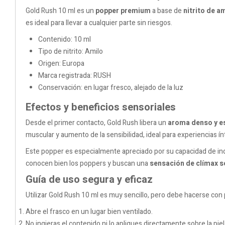
Gold Rush 10 ml es un
popper premium
a base de
nitrito de a
es ideal para llevar a cualquier parte sin riesgos.
Contenido: 10 ml
Tipo de nitrito: Amilo
Origen: Europa
Marca registrada: RUSH
Conservación: en lugar fresco, alejado de la luz
Efectos y beneficios sensoriales
Desde el primer contacto, Gold Rush libera un
aroma denso y e
muscular y aumento de la sensibilidad, ideal para experiencias ínt
Este popper es especialmente apreciado por su capacidad de in
conocen bien los poppers y buscan una
sensación de clímax s
Guía de uso segura y eficaz
Utilizar Gold Rush 10 ml es muy sencillo, pero debe hacerse con
Abre el frasco en un lugar bien ventilado.
No ingieras el contenido ni lo apliques directamente sobre la piel