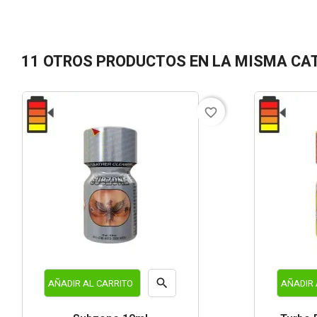
11 OTROS PRODUCTOS EN LA MISMA CA
favorite_border

AÑADIR AL CARRITO
AÑADIR 
Vista