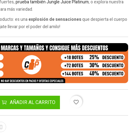
fuertes,
prueba también Jungle Juice Platinum
, o explora nuestra
ara más variedad.
roducto: es una
explosión de sensaciones
que despierta el cuerpo
jate llevar por el poder del amilo!
AÑADIR AL CARRITO
favorite_border