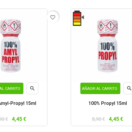
favorite_border

AL CARRITO
AÑADIR AL CARRITO
Vista
Vist
myl-Propyl 15ml
100% Propyl 15ml
rápida
rápi
4,45 €
4,45 €
90 €
8,90 €