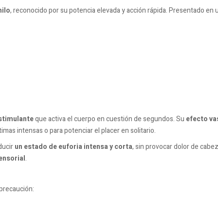
milo
, reconocido por su potencia elevada y acción rápida. Presentado en 
stimulante
que activa el cuerpo en cuestión de segundos. Su
efecto va
imas intensas o para potenciar el placer en solitario.
ducir
un estado de euforia intensa y corta
, sin provocar dolor de cab
ensorial
.
 precaución:
.