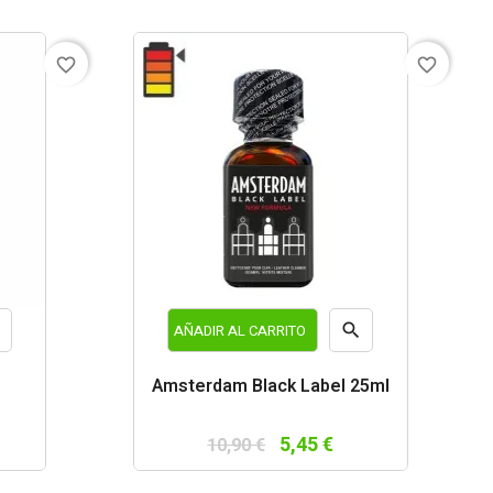
favorite_border
favorite_border


AÑADIR AL CARRITO
a
Vista
Amsterdam Black Label 25ml
da
rápida
5,45 €
10,90 €