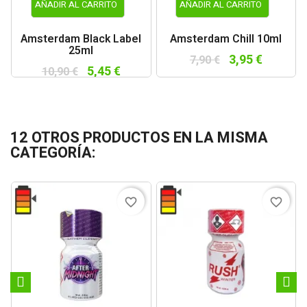
AÑADIR AL CARRITO
AÑADIR AL CARRITO
Amsterdam Black Label
Amsterdam Chill 10ml
25ml
3,95 €
7,90 €
5,45 €
10,90 €
12 OTROS PRODUCTOS EN LA MISMA
CATEGORÍA:
favorite_border
favorite_border