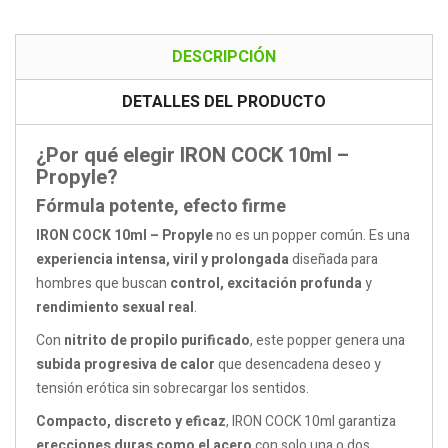
DESCRIPCIÓN
DETALLES DEL PRODUCTO
¿Por qué elegir IRON COCK 10ml –
Propyle?
Fórmula potente, efecto firme
IRON COCK 10ml – Propyle
no es un popper común. Es una
experiencia intensa, viril y prolongada
diseñada para
hombres que buscan
control, excitación profunda
y
rendimiento sexual real
.
Con
nitrito de propilo purificado
, este popper genera una
subida progresiva de calor
que desencadena deseo y
tensión erótica sin sobrecargar los sentidos.
Compacto, discreto y eficaz
, IRON COCK 10ml garantiza
erecciones duras como el acero
con solo una o dos