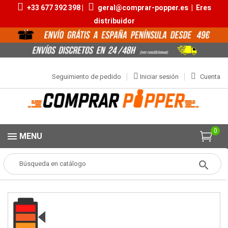
+33 677 392 398 |
geral@comprar-popper.es
|
Eres
distribuidor
Seguimiento de pedido
Iniciar sesión
Cuenta
0
MENU
Popper
Aromas Pequeños
Iron Cock 10ml