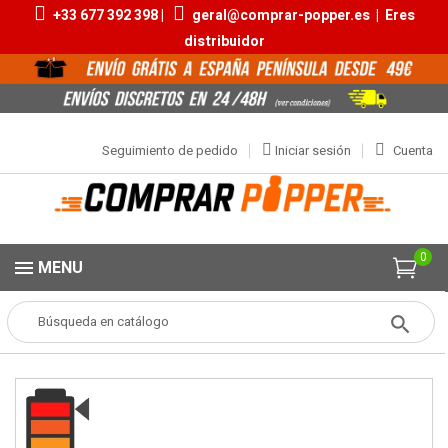
+33 677 392 398 |
geral@comprar-popper.es
|
Eres
distribuidor
Seguimiento de pedido
Iniciar sesión
Cuenta
0
MENU
Popper
Aromas Pequeños
Amyl CBD 10ml