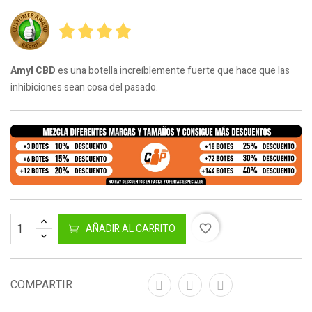
Amyl CBD
es una botella increíblemente fuerte que hace que las
inhibiciones sean cosa del pasado.
AÑADIR AL CARRITO
favorite_border
COMPARTIR