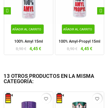
AÑADIR AL CARRITO
AÑADIR AL CARRITO
100% Amyl 15ml
100% Amyl-Propyl 15ml
4,45 €
4,45 €
8,90 €
8,90 €
13 OTROS PRODUCTOS EN LA MISMA
CATEGORÍA:
favorite_border
favorite_border