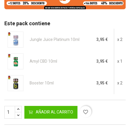
Este pack contiene
Jungle Juice Platinum 10ml
3,95 €
x 2
Amyl CBD 10ml
3,95 €
x 1
Booster 10ml
3,95 €
x 2
AÑADIR AL CARRITO
favorite_border