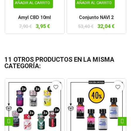
AÑADIR AL CARRITO
AÑADIR AL CARRITO
Amyl CBD 10ml
Conjunto NAVI 2
3,95 €
32,04 €
7,90 €
53,40 €
11 OTROS PRODUCTOS EN LA MISMA
CATEGORÍA:
favorite_border
favorite_border