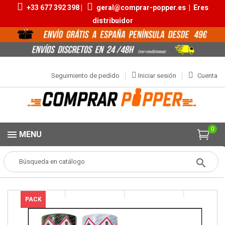
+33 677 392 398 |
geral@comprar-popper.es
|
Eres
distribuidor
Seguimiento de pedido
Iniciar sesión
Cuenta
0
MENU
Popper
Aromas Packs
Pack Popper Alcalá de Henares
PACK