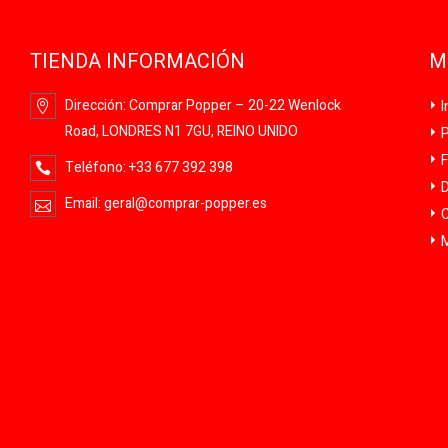
TIENDA INFORMACIÓN
M
Dirección:
Comprar Popper – 20-22 Wenlock
I
Road, LONDRES N1 7GU, REINO UNIDO
P
F
Teléfono:
+33 677 392 398
D
Email:
geral@comprar-popper.es
C
M