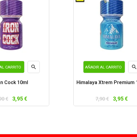

AL CARRITO
AÑADIR AL CARRITO
Vista
Vist
on Cock 10ml
Himalaya Xtrem Premium 
rápida
rápi
3,95 €
3,95 €
90 €
7,90 €