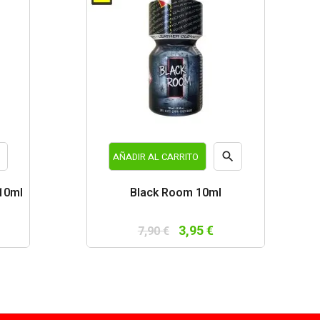


AÑADIR AL CARRITO
a
Vista
10ml
Black Room 10ml
da
rápida
3,95 €
7,90 €