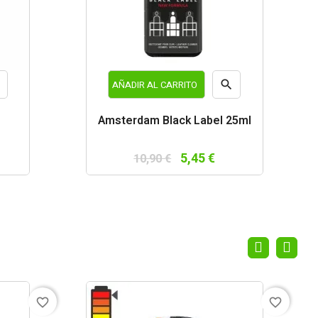


AÑADIR AL CARRITO
a
Vista
Amsterdam Black Label 25ml
da
rápida
5,45 €
10,90 €
favorite_border
favorite_border