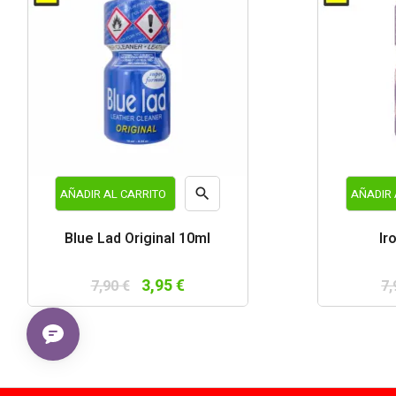

AÑADIR AL CARRITO
AÑADIR 
Vista
Blue Lad Original 10ml
Ir
rápida
3,95 €
7,90 €
7,