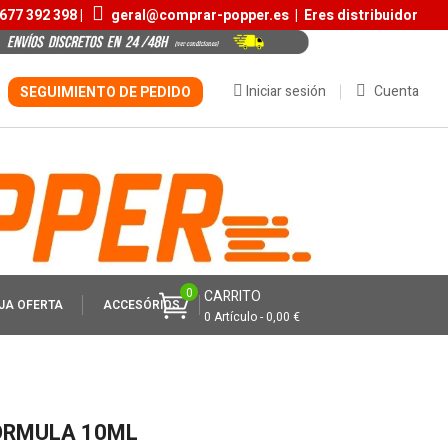
677 392 398 |
geral@comprar-popper.es
|
Eres distribuidor
Iniciar sesión
Cuenta
SEGUIMIENTO DE PEDIDO
0
CARRITO
JA OFERTA
ACCESÓRIOS
0 Artículo - 0,00 €
FORMULA 10ML