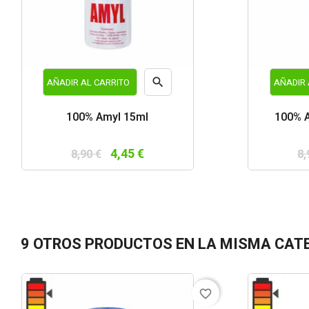

AÑADIR AL CARRITO
AÑADIR 
Vista
100% Amyl 15ml
100% A
rápida
4,45 €
8,90 €
8,
9 OTROS PRODUCTOS EN LA MISMA CAT
favorite_border