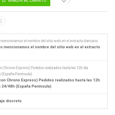
AÑADIR AL CARRITO
favorite_border
o mencionamos el nombre del sitio web en el extracto
con Chrono Express) Pedidos realizados hasta las 12h
en 24/48h (España Península)
aje discreto