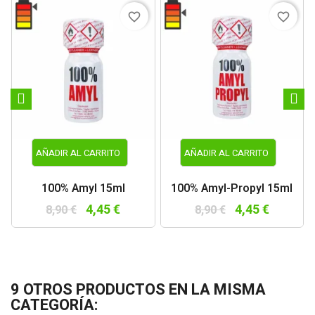
favorite_border
favorite_border
AÑADIR AL CARRITO
AÑADIR AL CARRITO
100% Amyl 15ml
100% Amyl-Propyl 15ml
4,45 €
4,45 €
8,90 €
8,90 €
9 OTROS PRODUCTOS EN LA MISMA
CATEGORÍA: