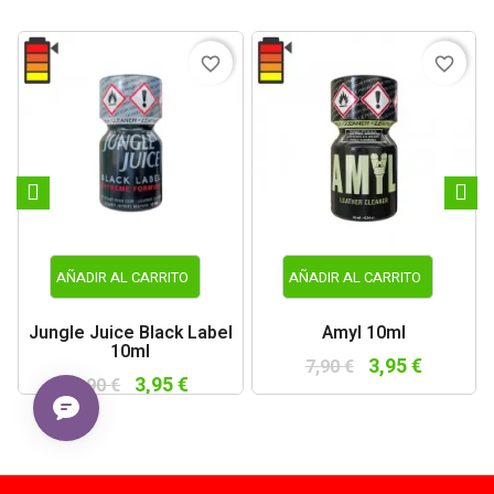
favorite_border
favorite_border
AÑADIR AL CARRITO
AÑADIR AL CARRITO
Jungle Juice Black Label
Amyl 10ml
10ml
3,95 €
7,90 €
3,95 €
7,90 €