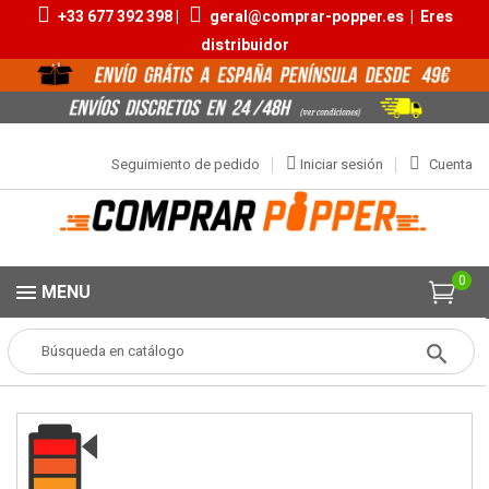
+33 677 392 398 |
geral@comprar-popper.es
|
Eres
distribuidor
Seguimiento de pedido
Iniciar sesión
Cuenta
0
MENU
Popper
Aromas Pequeños
Super Rush Black Label 10ml