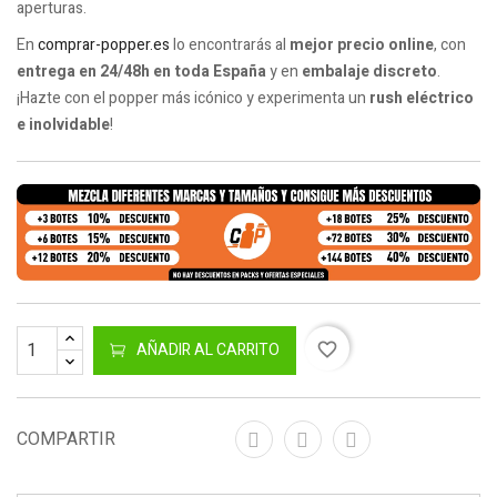
aperturas.
En
comprar-popper.es
lo encontrarás al
mejor precio online
, con
entrega en 24/48h en toda España
y en
embalaje discreto
.
¡Hazte con el popper más icónico y experimenta un
rush eléctrico
e inolvidable
!
AÑADIR AL CARRITO
favorite_border
COMPARTIR