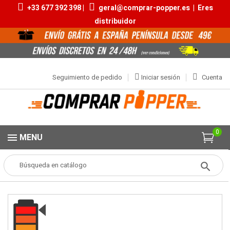
+33 677 392 398 |
geral@comprar-popper.es
|
Eres
distribuidor
Seguimiento de pedido
Iniciar sesión
Cuenta
0
MENU
Popper
Aromas Pequeños
Super Rush 10ml