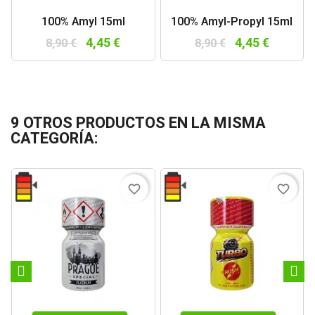
100% Amyl 15ml
100% Amyl-Propyl 15ml
4,45 €
4,45 €
8,90 €
8,90 €
9 OTROS PRODUCTOS EN LA MISMA
CATEGORÍA:
favorite_border
favorite_border