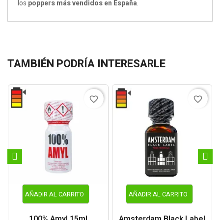
los
poppers más vendidos en España
.
TAMBIÉN PODRÍA INTERESARLE
favorite_border
favorite_border
AÑADIR AL CARRITO
AÑADIR AL CARRITO
100% Amyl 15ml
Amsterdam Black Label