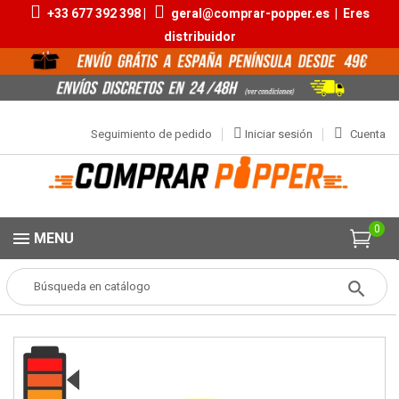
+33 677 392 398 |
geral@comprar-popper.es
|
Eres
distribuidor
Seguimiento de pedido
Iniciar sesión
Cuenta
0
MENU
Popper
Aromas Pequeños
Rush Butanol 10ml