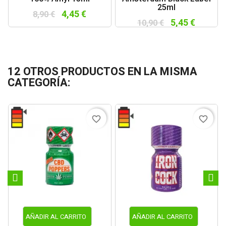
25ml
4,45 €
8,90 €
5,45 €
10,90 €
12 OTROS PRODUCTOS EN LA MISMA
CATEGORÍA:
favorite_border
favorite_border
AÑADIR AL CARRITO
AÑADIR AL CARRITO