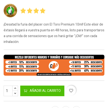
¡Desatad la furia del placer con El Toro Premium 10ml! Este elixir de
éxtasis llegará a vuestra puerta en 48 horas, listo para transportaros
a una corrida de sensaciones que os hará gritar "¡Olé!" con cada
inhalación.
AÑADIR AL CARRITO
favorite_border