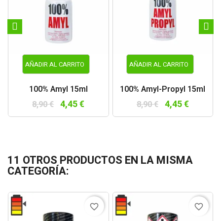
AÑADIR AL CARRITO
AÑADIR AL CARRITO
100% Amyl 15ml
100% Amyl-Propyl 15ml
4,45 €
4,45 €
8,90 €
8,90 €
11 OTROS PRODUCTOS EN LA MISMA
CATEGORÍA:
favorite_border
favorite_border