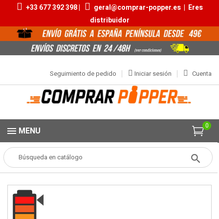
+33 677 392 398 |
geral@comprar-popper.es
|
Eres
distribuidor
Seguimiento de pedido
Iniciar sesión
Cuenta
0
MENU
Popper
Aromas Pequeños
El Toro Premium 10ml