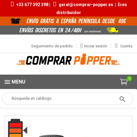
+33 677 392 398 |
geral@comprar-popper.es
|
Eres
distribuidor
Seguimiento de pedido
Iniciar sesión
Cuenta
0
MENU
Popper
Aromas Grandes
Gold Skull 25ml