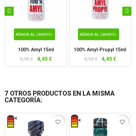
AÑADIR AL CARRITO
AÑADIR AL CARRITO
100% Amyl 15ml
100% Amyl-Propyl 15ml
4,45 €
4,45 €
8,90 €
8,90 €
7 OTROS PRODUCTOS EN LA MISMA
CATEGORÍA:
favorite_border
favorite_border