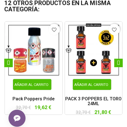
12 OTROS PRODUCTOS EN LA MISMA
CATEGORÍA:
favorite_border
favorite_border
AÑADIR AL CARRITO
AÑADIR AL CARRITO
Pack Poppers Pride
PACK 3 POPPERS EL TORO
24ML
19,62 €
32,70 €
21,80 €
32,70 €