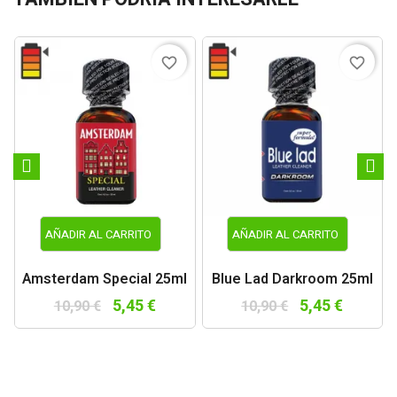
favorite_border
favorite_border
AÑADIR AL CARRITO
AÑADIR AL CARRITO
Amsterdam Special 25ml
Blue Lad Darkroom 25ml
5,45 €
5,45 €
10,90 €
10,90 €