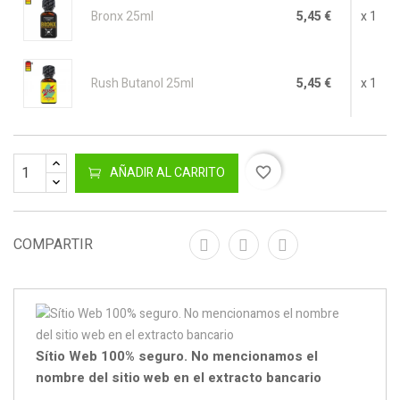
Bronx 25ml
5,45 €
x 1
Rush Butanol 25ml
5,45 €
x 1
AÑADIR AL CARRITO
favorite_border
COMPARTIR
Sítio Web 100% seguro. No mencionamos el
nombre del sitio web en el extracto bancario