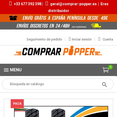
+33 677 392 398 |
geral@comprar-popper.es
|
Eres
distribuidor
Seguimiento de pedido
Iniciar sesión
Cuenta
0
MENU
Popper
Aromas Packs
Pack Poppers Olimpico
PACK