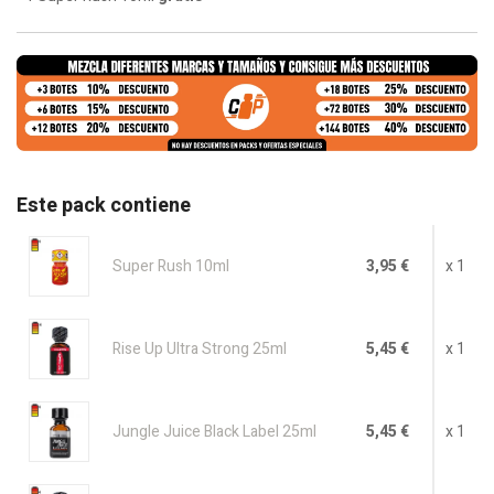
Este pack contiene
Super Rush 10ml
3,95 €
x 1
Rise Up Ultra Strong 25ml
5,45 €
x 1
Jungle Juice Black Label 25ml
5,45 €
x 1