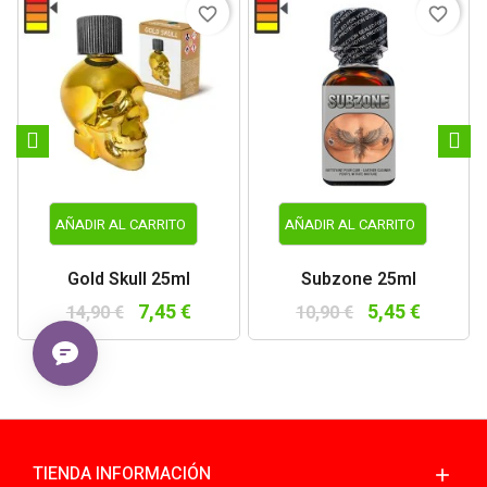
favorite_border
favorite_border
AÑADIR AL CARRITO
AÑADIR AL CARRITO
Gold Skull 25ml
Subzone 25ml
7,45 €
5,45 €
14,90 €
10,90 €
TIENDA INFORMACIÓN