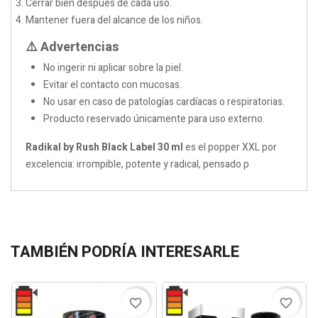
Cerrar bien después de cada uso.
Mantener fuera del alcance de los niños.
⚠️ Advertencias
No ingerir ni aplicar sobre la piel.
Evitar el contacto con mucosas.
No usar en caso de patologías cardíacas o respiratorias.
Producto reservado únicamente para uso externo.
Radikal by Rush Black Label 30 ml
es el popper XXL por
excelencia: irrompible, potente y radical, pensado p
TAMBIÉN PODRÍA INTERESARLE
favorite_border
favorite_border