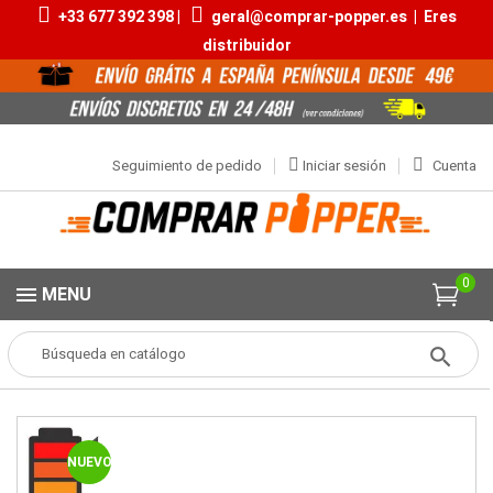
+33 677 392 398 |
geral@comprar-popper.es
|
Eres
distribuidor
Seguimiento de pedido
Iniciar sesión
Cuenta
0
MENU
Popper
Aromas Grandes
Radikal by Rush Black Label 30ml
NUEVO