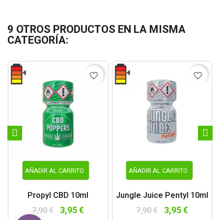
9 OTROS PRODUCTOS EN LA MISMA
CATEGORÍA:
favorite_border
favorite_border
AÑADIR AL CARRITO
AÑADIR AL CARRITO
Propyl CBD 10ml
Jungle Juice Pentyl 10ml
3,95 €
3,95 €
7,90 €
7,90 €