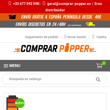
+33 677 392 398 |
geral@comprar-popper.es
|
Eres
distribuidor
Seguimiento de pedido
Iniciar sesión
Cuenta
0
MENU
Popper
Aromas Pequeños
Rush Ultra Strong Butanol 10ml
NUEVO