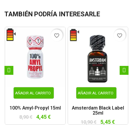
TAMBIÉN PODRÍA INTERESARLE
favorite_border
favorite_border
AÑADIR AL CARRITO
AÑADIR AL CARRITO
100% Amyl-Propyl 15ml
Amsterdam Black Label
25ml
4,45 €
8,90 €
5,45 €
10,90 €