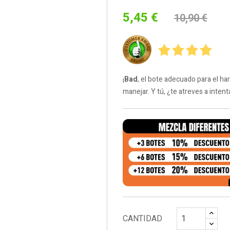
5,45 €
10,90 €
¡
Bad
, el bote adecuado para el ha
manejar. Y tú, ¿te atreves a intent
CANTIDAD