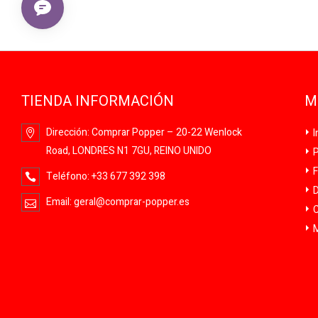
TIENDA INFORMACIÓN
M
Dirección:
Comprar Popper – 20-22 Wenlock
I
Road, LONDRES N1 7GU, REINO UNIDO
P
F
Teléfono:
+33 677 392 398
D
Email:
geral@comprar-popper.es
C
M