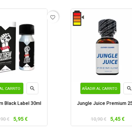
favorite_border

AL CARRITO
AÑADIR AL CARRITO
Vista
Vist
em Black Label 30ml
Jungle Juice Premium 2
rápida
rápi
5,95 €
5,45 €
,90 €
10,90 €