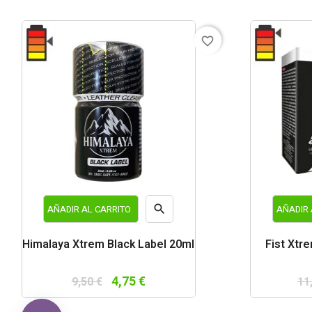
favorite_border

AÑADIR AL CARRITO
AÑADIR 
Vista
Himalaya Xtrem Black Label 20ml
Fist Xtr
rápida
4,75 €
9,50 €
11