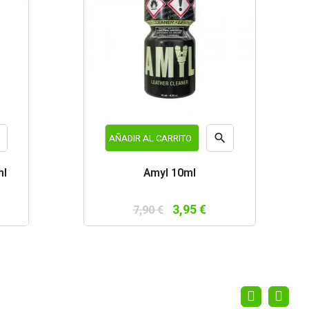


AÑADIR AL CARRITO
a
Vista
ml
Amyl 10ml
da
rápida
3,95 €
7,90 €