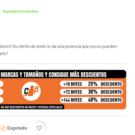
Impuestos incluidos
rdcore! Su nitrito de amilo le da una potencia que pocos pueden
arlo?
Esgotado

favorite_border