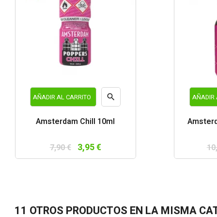

AÑADIR AL CARRITO
AÑADIR 
Vista
Amsterdam Chill 10ml
Amster
rápida
3,95 €
7,90 €
10
11 OTROS PRODUCTOS EN LA MISMA CA