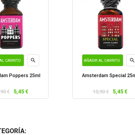

AL CARRITO
AÑADIR AL CARRITO
Vista
Vist
dam Poppers 25ml
Amsterdam Special 25
rápida
rápi
5,45 €
5,45 €
,90 €
10,90 €
TEGORÍA: