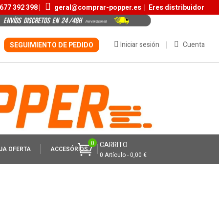
677 392 398 |
geral@comprar-popper.es
|
Eres distribuidor
Iniciar sesión
Cuenta
SEGUIMIENTO DE PEDIDO
0
CARRITO
JA OFERTA
ACCESÓRIOS
0 Artículo - 0,00 €