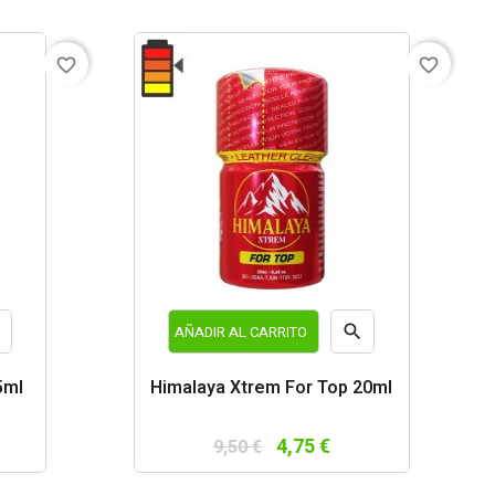
favorite_border
favorite_border


AÑADIR AL CARRITO
a
Vista
5ml
Himalaya Xtrem For Top 20ml
da
rápida
4,75 €
9,50 €