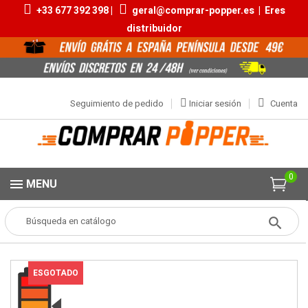
+33 677 392 398 |
geral@comprar-popper.es
|
Eres
distribuidor
Seguimiento de pedido
Iniciar sesión
Cuenta
0
MENU
Popper
Aromas Pequeños
BB Propyl 10ml
ESGOTADO