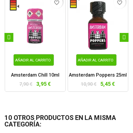
favorite_border
favorite_border
AÑADIR AL CARRITO
AÑADIR AL CARRITO
Amsterdam Chill 10ml
Amsterdam Poppers 25ml
3,95 €
5,45 €
7,90 €
10,90 €
10 OTROS PRODUCTOS EN LA MISMA
CATEGORÍA: