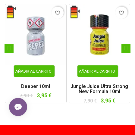
favorite_border
favorite_border
AÑADIR AL CARRITO
AÑADIR AL CARRITO
Deeper 10ml
Jungle Juice Ultra Strong
New Formula 10ml
3,95 €
7,90 €
3,95 €
7,90 €