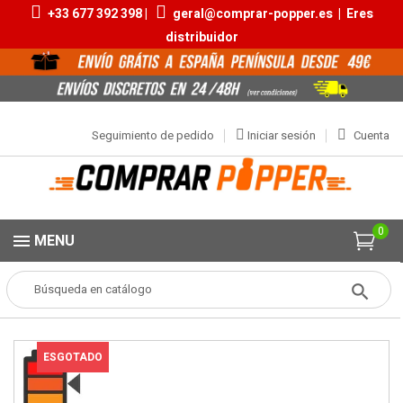
+33 677 392 398 |
geral@comprar-popper.es
|
Eres
distribuidor
Seguimiento de pedido
Iniciar sesión
Cuenta
0
MENU
Popper
Aromas Pequeños
Pur Amyl 10ml
ESGOTADO