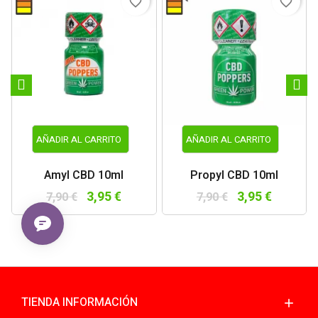
favorite_border
favorite_border
AÑADIR AL CARRITO
AÑADIR AL CARRITO
Amyl CBD 10ml
Propyl CBD 10ml
3,95 €
3,95 €
7,90 €
7,90 €
TIENDA INFORMACIÓN