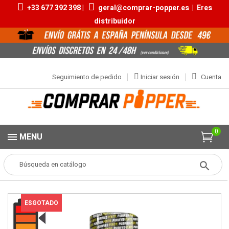
+33 677 392 398 |
geral@comprar-popper.es
|
Eres
distribuidor
Seguimiento de pedido
Iniciar sesión
Cuenta
0
MENU
Popper
Aromas Grandes
BB Pentyl Tall 24ml
ESGOTADO