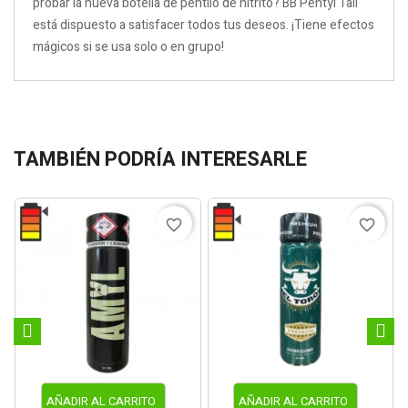
probar la nueva botella de pentilo de nitrito? BB Pentyl Tall
está dispuesto a satisfacer todos tus deseos. ¡Tiene efectos
mágicos si se usa solo o en grupo!
TAMBIÉN PODRÍA INTERESARLE
favorite_border
favorite_border
AÑADIR AL CARRITO
AÑADIR AL CARRITO