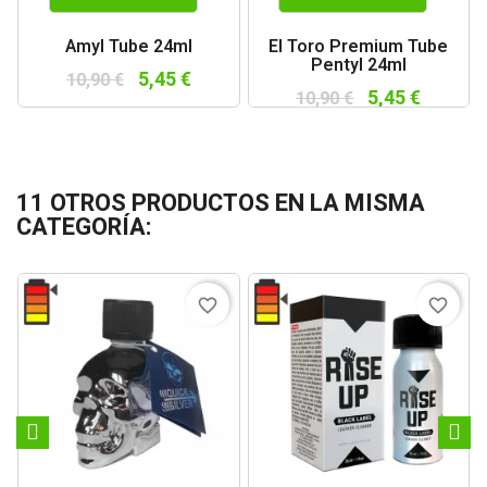
Amyl Tube 24ml
El Toro Premium Tube
Pentyl 24ml
5,45 €
10,90 €
5,45 €
10,90 €
11 OTROS PRODUCTOS EN LA MISMA
CATEGORÍA:
favorite_border
favorite_border