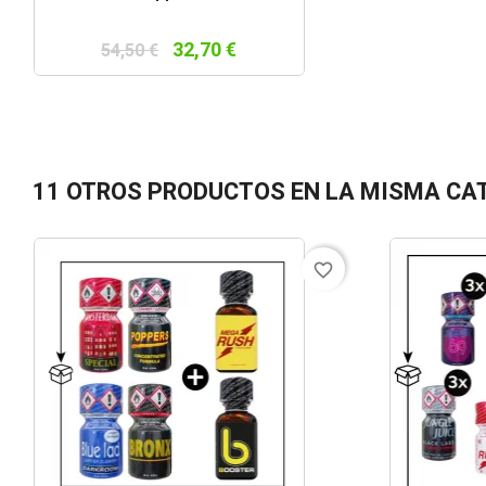
rápida
32,70 €
54,50 €
11 OTROS PRODUCTOS EN LA MISMA CA
favorite_border