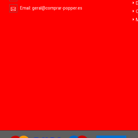
D
Email:
geral@comprar-popper.es
C
M