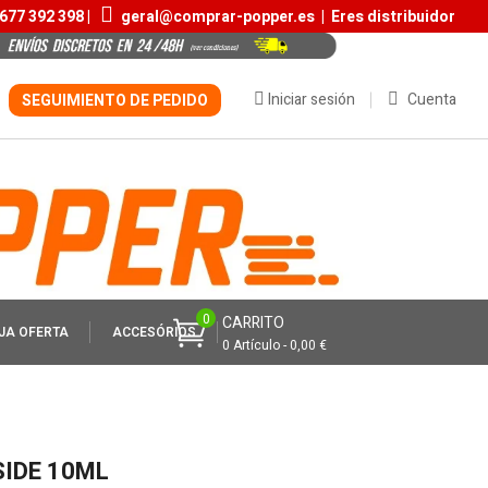
677 392 398 |
geral@comprar-popper.es
|
Eres distribuidor
Iniciar sesión
Cuenta
SEGUIMIENTO DE PEDIDO
0
CARRITO
JA OFERTA
ACCESÓRIOS
0 Artículo - 0,00 €
SIDE 10ML