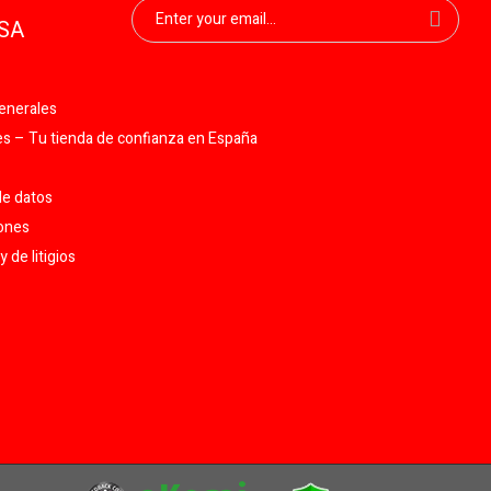
SA
enerales
 – Tu tienda de confianza en España
de datos
iones
 de litigios