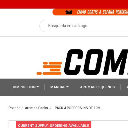
COMPOSICION
MARCAS
AROMAS PEQUEÑOS
Popper
Aromas Packs
PACK 4 POPPERS INSIDE 10ML
CURRENT SUPPLY. ORDERING AVAILLABLE
PACK