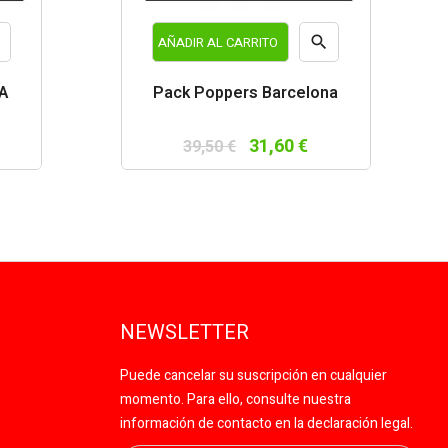


AÑADIR AL CARRITO
a
Vista
A
Pack Poppers Barcelona
da
rápida
31,60 €
39,50 €
NEWSLETTER
Puede cancelar su suscripción en cualquier
momento. Para ello, consulte nuestra
información de contacto en la declaración legal.