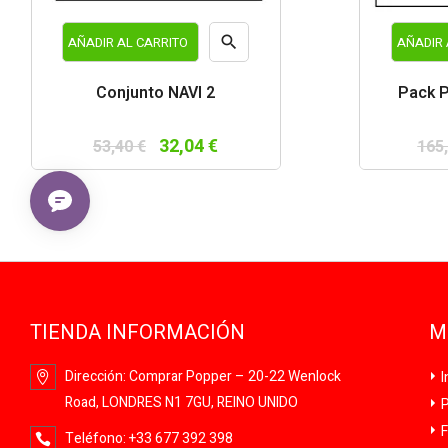

AÑADIR AL CARRITO
AÑADIR 
Vista
Conjunto NAVI 2
Pack 
rápida
32,04 €
53,40 €
165
TIENDA INFORMACIÓN
M
Dirección:
Comprar Popper – 20-22 Wenlock
I
Road, LONDRES N1 7GU, REINO UNIDO
P
F
Teléfono:
+33 677 392 398