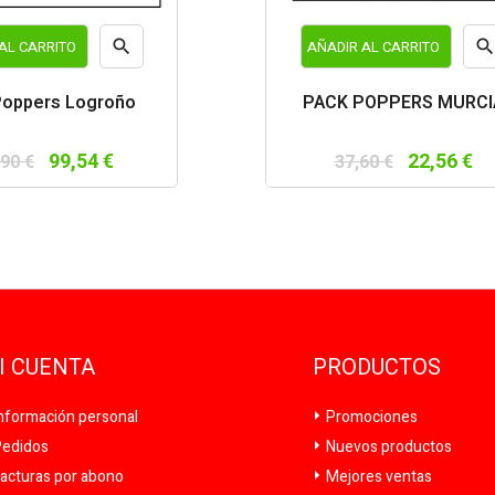

AL CARRITO
AÑADIR AL CARRITO
Vista
Vist
Poppers Logroño
PACK POPPERS MURCI
rápida
rápi
99,54 €
22,56 €
,90 €
37,60 €
I CUENTA
PRODUCTOS
nformación personal
Promociones
edidos
Nuevos productos
acturas por abono
Mejores ventas