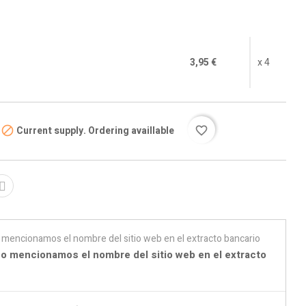
3,95 €
x 4
Current supply. Ordering availlable

favorite_border
o mencionamos el nombre del sitio web en el extracto