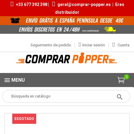
+33 677 392 398 |
geral@comprar-popper.es
|
Eres
distribuidor
Seguimiento de pedido
Iniciar sesión
Cuenta
0
MENU
Popper
Botella Rise Up
ESGOTADO