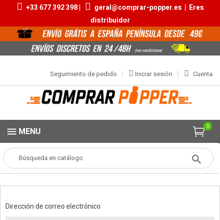
+33 677 392 398 |
geral@comprar-popper.es
|
Eres
distribuidor
Seguimiento de pedido
Iniciar sesión
Cuenta
0
MENU
Popper
Iniciar sesión con su cuenta
Ingrese a su cuenta
Dirección de correo electrónico