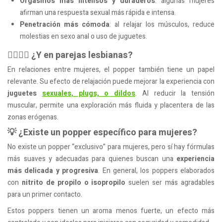
Orgasmos más intensos y duraderos
: algunas mujeres
afirman una respuesta sexual más rápida e intensa.
Penetración más cómoda
: al relajar los músculos, reduce
molestias en sexo anal o uso de juguetes.
👩‍❤️‍💋‍👩 ¿Y en parejas lesbianas?
En relaciones entre mujeres, el popper también tiene un papel
relevante. Su efecto de relajación puede mejorar la experiencia con
juguetes
sexuales, plugs, o dildos
. Al reducir la tensión
muscular, permite una exploración más fluida y placentera de las
zonas erógenas.
💡 ¿Existe un popper específico para mujeres?
No existe un popper “exclusivo” para mujeres, pero sí hay fórmulas
más suaves y adecuadas para quienes buscan una
experiencia
más delicada y progresiva
. En general, los poppers elaborados
con
nitrito de propilo o isopropilo
suelen ser más agradables
para un primer contacto.
Estos poppers tienen un aroma menos fuerte, un efecto más