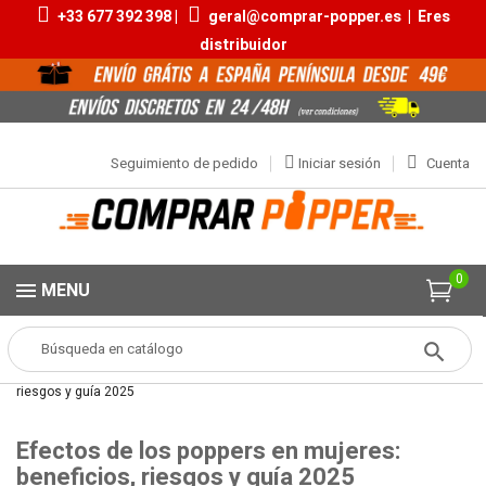
+33 677 392 398 |
geral@comprar-popper.es
|
Eres
distribuidor
Seguimiento de pedido
Iniciar sesión
Cuenta
0
MENU
Popper
BLOG
Efectos de los poppers en mujeres: beneficios,
riesgos y guía 2025
Efectos de los poppers en mujeres:
beneficios, riesgos y guía 2025