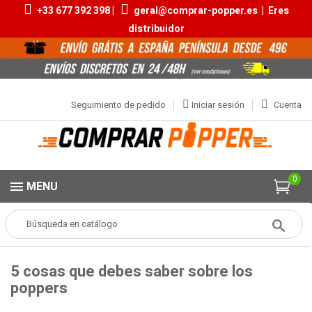
+33 677 392 398 |
geral@comprar-popper.es
|
Eres
distribuidor
Seguimiento de pedido
Iniciar sesión
Cuenta
0
MENU
Popper
BLOG
5 cosas que debes saber sobre los poppers
5 cosas que debes saber sobre los
poppers