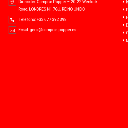
Dirección:
Comprar Popper – 20-22 Wenlock
I
Road, LONDRES N1 7GU, REINO UNIDO
P
F
Teléfono:
+33 677 392 398
D
Email:
geral@comprar-popper.es
C
M