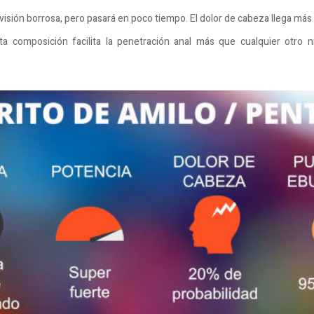
isión borrosa, pero pasará en poco tiempo. El dolor de cabeza llega más
sta composición facilita la penetración anal más que cualquier otro 