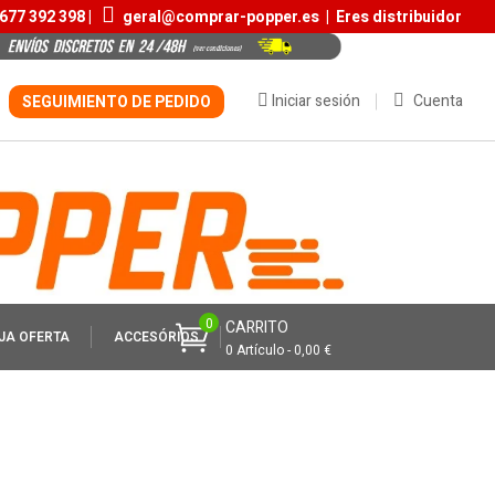
677 392 398 |
geral@comprar-popper.es
|
Eres distribuidor
Iniciar sesión
Cuenta
SEGUIMIENTO DE PEDIDO
0
CARRITO
JA OFERTA
ACCESÓRIOS
0 Artículo - 0,00 €