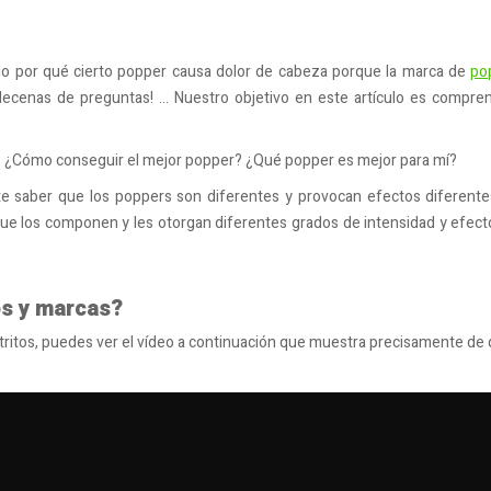
ndo por qué cierto popper causa dolor de cabeza porque la marca de
po
cenas de preguntas! ... Nuestro objetivo en este artículo es compren
r? ¿Cómo conseguir el mejor popper? ¿Qué popper es mejor para mí?
nte saber que los poppers son diferentes y provocan efectos diferent
ias que los componen y les otorgan diferentes grados de intensidad y efe
os y marcas?
itritos, puedes ver el vídeo a continuación que muestra precisamente de