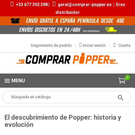
+33 677 392 398 |
geral@comprar-popper.es
|
Eres
distribuidor
Seguimiento de pedido
Iniciar sesión
Cuenta
0
MENU
Popper
BLOG
El descubrimiento de Popper: historia y evolución
El descubrimiento de Popper: historia y
evolución